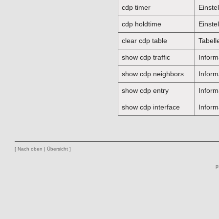
cdp timer
Einste
cdp holdtime
Einste
clear cdp table
Tabell
show cdp traffic
Inform
show cdp neighbors
Inform
show cdp entry
Inform
show cdp interface
Inform
[
Nach oben
|
Übersicht
]
p