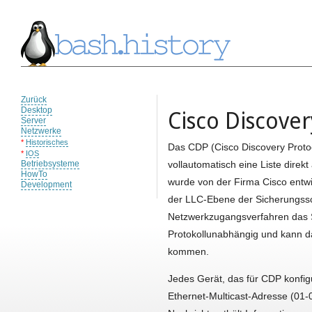
Zurück
Desktop
Cisco Discover
Server
Netzwerke
*
Historisches
Das CDP (Cisco Discovery Protoc
*
IOS
Betriebsysteme
vollautomatisch eine Liste direk
HowTo
wurde von der Firma Cisco entwi
Development
der LLC-Ebene der Sicherungssch
Netzwerkzugangsverfahren das Su
Protokollunabhängig und kann d
kommen.
Jedes Gerät, das für CDP konfigu
Ethernet-Multicast-Adresse (01