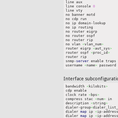
line aux

line console 
0
line vty                
no banner motd

no cdp run              
no ip domain-lookup     
no ip routing

no router eigrp

no router ospf

no router rip

no vlan 
<
vlan_num
>
router eigrp 
<
aut_sys
>
router ospf 
<
proc_id
>
router rip              
snmp-
server
 enable traps 
username 
<
name
>
 password
Interface subconfigur
bandwidth 
<
kilobits
>
cdp enable

clock rate 
<
bps
>
compress stac 
<
num
>
 in

description 
<
string
>
dialer-group
<
dialer_list
dialer 
map
 ip 
<
ip-addres
dialer 
map
 ip 
<
ip-addres