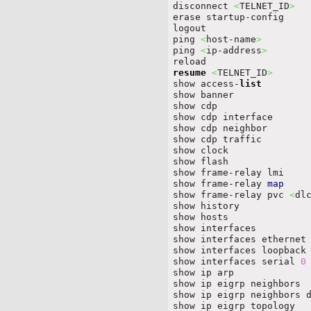
disconnect 
<
TELNET_ID
>
erase startup-config    
logout                  
ping 
<
host-name
>
ping 
<
ip-address
>
resume
<
TELNET_ID
>
show access-
list
show banner

show cdp                
show cdp interface      
show cdp neighbor

show cdp traffic

show clock

show flash              
show frame-relay lmi    
show frame-relay 
map
show frame-relay pvc 
<
dl
show history            
show hosts

show interfaces         
show interfaces ethernet
show interfaces loopback
show interfaces serial 
0
show ip arp

show ip eigrp neighbors 
show ip eigrp neighbors d
show ip eigrp topology  