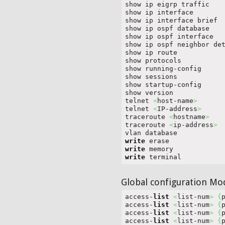
show ip eigrp traffic   
show ip interface

show ip interface brief 
show ip ospf database

show ip ospf interface

show ip ospf neighbor det
show ip route           
show protocols          
show running-config

show sessions           
show startup-config

show version            
telnet 
<
host-name
>
telnet 
<
IP-address
>
traceroute 
<
hostname
>
traceroute 
<
ip-address
>
vlan database           
write
 erase             
write
 memory            
write
 terminal
Global configuration Mo
access-
list
<
list-num
>
{
access-
list
<
list-num
>
{
access-
list
<
list-num
>
{
access-
list
<
list-num
>
{