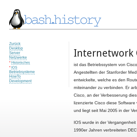
Zurück
Desktop
Internetwork 
Server
Netzwerke
*
Historisches
ist das Betriebssystem von Cisc
*
IOS
Betriebsysteme
Angestellten der Stanforder Me
HowTo
entwickelte, welche es den Rout
Development
miteinander zu verbinden. Er ar
Cisco, an der Verbesserung die
lizenzierte Cisco diese Softwar
und liegt seit Mai 2005 in der Ve
IOS wurde in der Vergangenheit a
1990er Jahren verbreiteten DEC