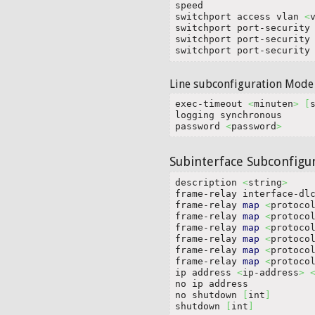
speed

switchport access vlan 
<
switchport port-security
switchport port-security
switchport port-security
Line subconfiguration Mode
exec-timeout 
<
minuten
>
[
logging synchronous

password 
<
password
>
Subinterface Subconfigu
description 
<
string
>
frame-relay interface-dl
frame-relay 
map
<
protoco
frame-relay 
map
<
protoco
frame-relay 
map
<
protoco
frame-relay 
map
<
protoco
frame-relay 
map
<
protoco
frame-relay 
map
<
protoco
ip address 
<
ip-address
>
no ip address

no shutdown 
[
int
]
shutdown 
[
int
]