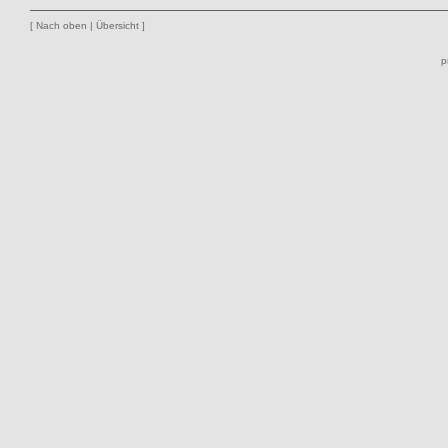
[
Nach oben
|
Übersicht
]
p