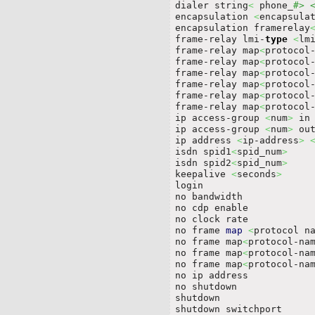
dialer string
<
 phone_
#> 
encapsulation 
<
encapsula
encapsulation framerelay
frame-relay lmi-
type
<
lm
frame-relay map
<
protocol
frame-relay map
<
protocol
frame-relay map
<
protocol
frame-relay map
<
protocol
frame-relay map
<
protocol
frame-relay map
<
protocol
ip access-group 
<
num
>
 in

ip access-group 
<
num
>
 out
ip address 
<
ip-address
>
isdn spid1
<
spid_num
>
isdn spid2
<
spid_num
>
keepalive 
<
seconds
>
login

no bandwidth

no cdp enable

no clock rate

no frame 
map
<
protocol n
no frame map
<
protocol-na
no frame map
<
protocol-na
no frame map
<
protocol-na
no ip address

no shutdown

shutdown                
shutdown switchport     