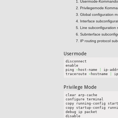
Usermode-Kommando
Privilegemode Komma
Global configuration
Interface subconfigu
Line subconfigurati
Subnterface subconf
IP routing protocol s
Usermode
disconnect              
enable

ping 
<
host-name 
|
 ip-add
traceroute 
<
hostname 
|
 i
Privilege Mode
clear arp-cache         
configure terminal      
copy running-config star
copy startup-config runni
debug ip packet

disable                 