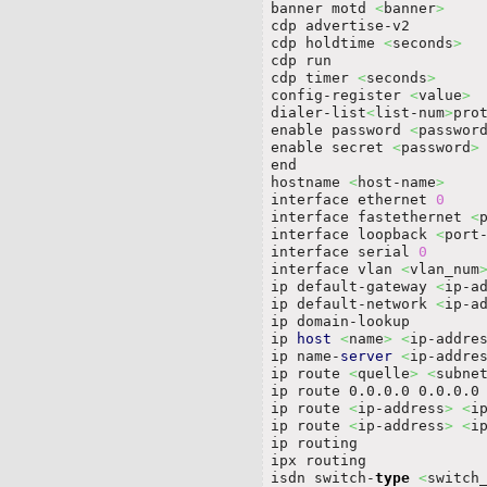
banner motd 
<
banner
>
cdp advertise-v2

cdp holdtime 
<
seconds
>
cdp run

cdp timer 
<
seconds
>
config-register 
<
value
>
dialer-list
<
list-num
>
prot
enable password 
<
passwor
enable secret 
<
password
>
end

hostname 
<
host-name
>
interface ethernet 
0
interface fastethernet 
<
interface loopback 
<
port
interface serial 
0
interface vlan 
<
vlan_num
ip default-gateway 
<
ip-a
ip default-network 
<
ip-a
ip domain-lookup

ip 
host
<
name
>
<
ip-addre
ip name-
server
<
ip-addre
ip route 
<
quelle
>
<
subne
ip route 0.0.0.0 0.0.0.0
ip route 
<
ip-address
>
<
i
ip route 
<
ip-address
>
<
i
ip routing

ipx routing

isdn switch-
type
<
switch