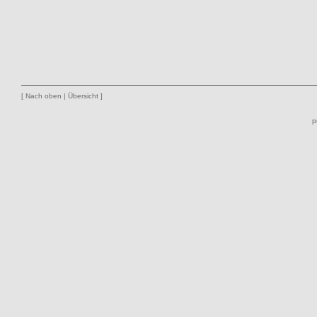
[
Nach oben
|
Übersicht
]
p