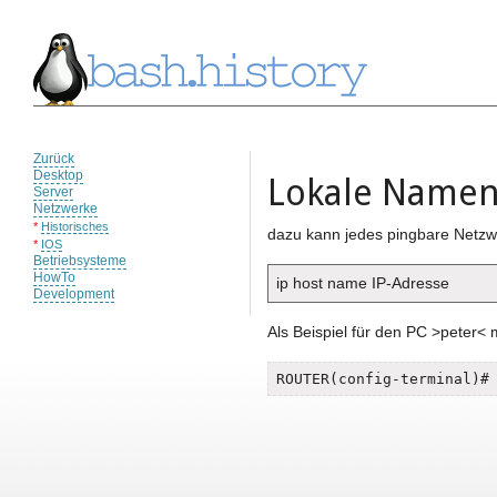
Zurück
Desktop
Lokale Namen
Server
Netzwerke
*
Historisches
dazu kann jedes pingbare Netzwe
*
IOS
Betriebsysteme
HowTo
ip host name IP-Adresse
Development
Als Beispiel für den PC >peter< 
ROUTER(config-terminal)#