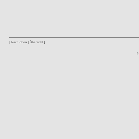
[
Nach oben
|
Übersicht
]
p