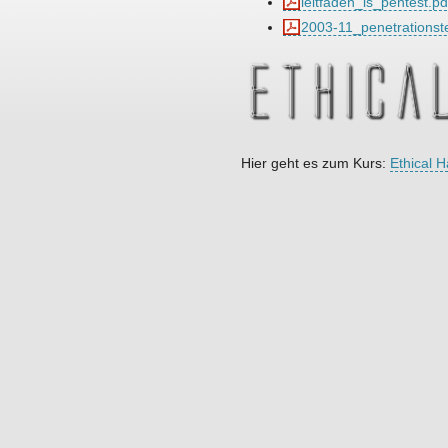
leitfaden_is_pentest.pd
2003-11_penetrationste
Hier geht es zum Kurs:
Ethical 