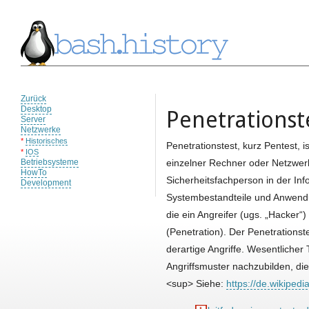
Zurück
Desktop
Penetrationst
Server
Netzwerke
*
Historisches
Penetrationstest, kurz Pentest, 
*
IOS
Betriebsysteme
einzelner Rechner oder Netzwerk
HowTo
Sicherheitsfachperson in der Inf
Development
Systembestandteile und Anwendu
die ein Angreifer (ugs. „Hacker
(Penetration). Der Penetrationst
derartige Angriffe. Wesentlicher 
Angriffsmuster nachzubilden, di
<sup> Siehe:
https://de.wikipedi