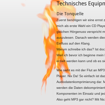
Technisches Equip
Die Tonquelle
Zuerst benötigen wir eine ernst 
mich als erste Wahl ein CD Play
gleichen Hörgenuss verspricht mu
auszulesen. Danach werden diese
Einfluss auf den Klang.
Warum schreibe ich das? Ist doch
Weil ich bevor ich beginne mein
erzielt werden kann und ob es s
Wie sieht es mit der Flut an MP3
Player. Nix Da! So einfach ist da
Audiodatenkomprimierung dar. Mu
werden die Daten dekomprimiert 
Komponenten im Einsatz und jed
Also geht MP3 gar nicht? Mit Nic