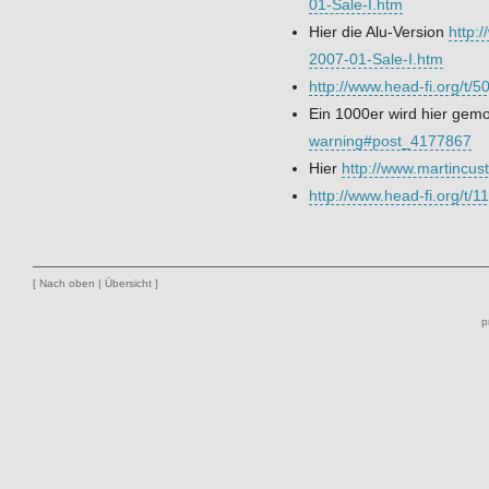
01-Sale-I.htm
Hier die Alu-Version
http:
2007-01-Sale-I.htm
http://www.head-fi.org/t/
Ein 1000er wird hier gem
warning#post_4177867
Hier
http://www.martincu
http://www.head-fi.org/t/
[
Nach oben
|
Übersicht
]
p