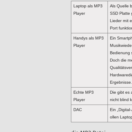
Laptop als MP3
Als Quelle 
Player
SSD Platte 
Lieder mit 
Port funktio
Handys als MP3
Ein Smartph
Player
Musikwieder
Bedienung s
Doch die me
Qualitätsve
Hardwaredig
Ergebnisse.
Echte MP3
Die gibt es
Player
nicht blind 
DAC
Ein „Digital
ollen Lapto