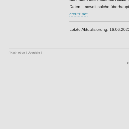
Daten – soweit solche überhaupt
creutz.net
Letzte Aktualisierung: 16.06.202
[
Nach oben
|
Übersicht
]
p