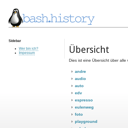
Sidebar
Übersicht
Wer bin ich?
Impessum
Dies ist eine Übersicht über al
andre
audio
auto
edv
espresso
eulenweg
foto
playground