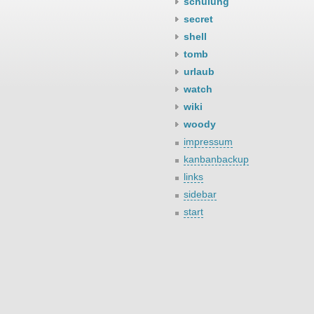
schulung
secret
shell
tomb
urlaub
watch
wiki
woody
impressum
kanbanbackup
links
sidebar
start