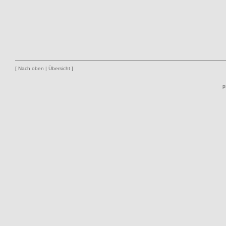
[
Nach oben
|
Übersicht
]
p